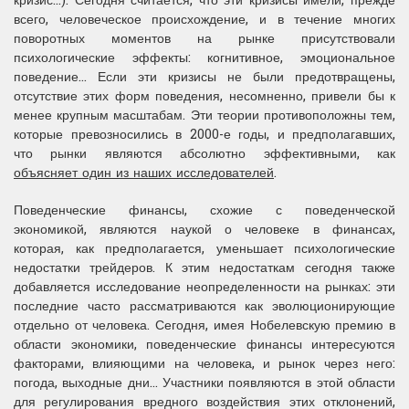
кризис...). Сегодня считается, что эти кризисы имели, прежде
всего, человеческое происхождение, и в течение многих
поворотных моментов на рынке присутствовали
психологические эффекты: когнитивное, эмоциональное
поведение... Если эти кризисы не были предотвращены,
отсутствие этих форм поведения, несомненно, привели бы к
менее крупным масштабам. Эти теории противоположны тем,
которые превозносились в 2000-е годы, и предполагавших,
что рынки являются абсолютно эффективными, как
объясняет один из
наших
исследователей
.
Поведенческие финансы, схожие с поведенческой
экономикой, являются наукой о человеке в финансах,
которая, как предполагается, уменьшает психологические
недостатки трейдеров. К этим недостаткам сегодня также
добавляется исследование неопределенности на рынках: эти
последние часто рассматриваются как эволюционирующие
отдельно от человека. Сегодня, имея Нобелевскую премию в
области экономики, поведенческие финансы интересуются
факторами, влияющими на человека, и рынок через него:
погода, выходные дни... Участники появляются в этой области
для регулирования вредного воздействия этих отклонений,