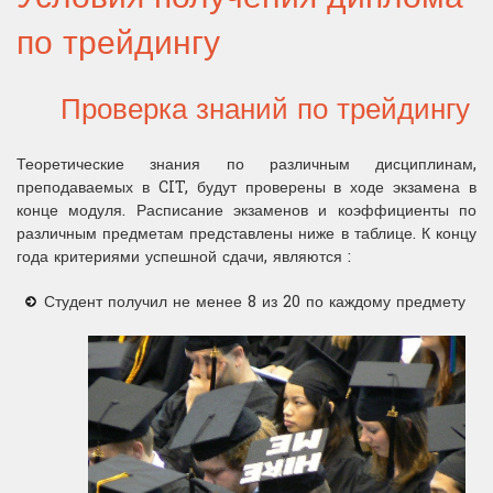
школьное обучение
Дополнительные функции
наши книги
по трейдингу
блог
логика тест
Актуалитьé
Оптимизация портфеля
Tехническому анализу
Обучение в США
Портфельный менеджер
публикации
Контакты
Английский финансы
Поведенческие финансы
yправление капиталом
Проверка приобретенных
Проверка знаний по трейдингу
Профессия Сэйлз
геополитика
Стипендия
В основе выбора
плата за обучение
Теоретические знания по различным дисциплинам,
Профессия кванта
преподаваемых в CIT, будут проверены в ходе экзамена в
дешифрования
высокочастотному трейдингу
Управление рисками
прогресс
конце модуля. Расписание экзаменов и коэффициенты по
Профессия трейдера
различным предметам представлены ниже в таблице. К концу
инфоорматике
Управлению стрессом
финансирование
года критериями успешной сдачи, являются :
Профессия экономиста
Студент получил не менее 8 из 20 по каждому предмету
психологии для трейдинга
управление портфелем
выполнение трейдер
финансовый аналитик