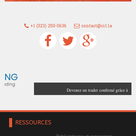
+1 (323) 250-0636
contact@cit.la
Devenez un trader confirmé grâce à
France Trading
RESSOURCES