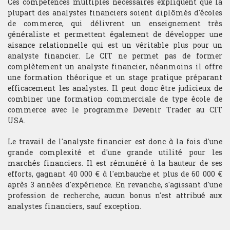
Ces compétences multiples nécessaires expliquent que la
plupart des analystes financiers soient diplômés d'écoles
de commerce, qui délivrent un enseignement très
Analyse technique
généraliste et permettent également de développer une
aisance relationnelle qui est un véritable plus pour un
Stratégie du trader
analyste financier. Le CIT ne permet pas de former
complètement un analyste financier, néanmoins il offre
Compétition et challenge au CIT USA
une formation théorique et un stage pratique préparant
efficacement les analystes. Il peut donc être judicieux de
combiner une formation commerciale de type école de
commerce avec le programme Devenir Trader au CIT
RECHERCHE
USA.
Departement
Le travail de l'analyste financier est donc à la fois d'une
Hardware & Finance
grande complexité et d'une grande utilité pour les
marchés financiers. Il est rémunéré à la hauteur de ses
Finance comportementale
efforts, gagnant 40 000 € à l'embauche et plus de 60 000 €
après 3 années d'expérience. En revanche, s'agissant d'une
profession de recherche, aucun bonus n'est attribué aux
Optimisation de portfolio
analystes financiers, sauf exception.
Trading HF