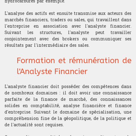
hydrocarbures par exemple.
Les connaissances théoriques et
de passage.
l'expérience du trading acquises à
Mathématiques
l'issue de cette formation
L'analyse des actifs est ensuite transmise aux acteurs des
ouvrent les portes à différentes
marchés financiers, traders ou sales, qui travaillent dans
Mathématiques financières
carrières dans les métiers de la
l'entreprise en association avec l'analyste financier.
finance de marché.
Suivant les structures, l'analyste peut travailler
Microéconomie
conjointement avec des brokers ou communiquer ses
résultats par l'intermédiaire des sales.
Psychologie du Trading
Formation et rémunération de
l'Analyste Financier
TRADING
Gestion portefeuille
L'analyste financier doit posséder des compétences dans
de nombreux domaines : il doit avoir une connaissance
Choix sous-jacent
parfaite de la finance de marché, des connaissances
solides en comptabilité, analyse financière et finance
Gestion du risque
d'entreprise. Suivant le domaine de spécialisation, une
compréhension fine de la géopolitique, de la politique et
Money management
de l'actualité sont requises.
Gestion du stress