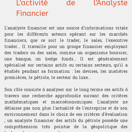
L'activité de l'Analyste
de qualité pour devenir trader.
Conditions d'admission
Structureur
Le diplôme du Californian
Nos publications
Contact
Financier
Une formation Trading made in USA
Institute of Trading est un
Être diplômé du CIT, c’est s’ouvrir
véritable gage de qualité aux
Calendrier du concours
les portes d’une carrière
Quant
yeux des recruteurs du monde de
Auteurs de publications et
Contatto
prestigieuse dans la finance de
L'analyste financier est une source d'informations vitale
la finance de marché du fait des
d’ouvrages sur le trading et la
marché en se prévalant des
Annales
pour les différents acteurs opérant sur les marchés
Gérant de portefeuille
ENSEIGNEMENT
compétences et de l’expérience
finance, nos professeurs mettent
compétences et de l’expérience
financiers, que ce soit le trader, le sales, l'executive
des diplômés du CIT.
ces ouvrages à disposition des
recherchées par les recruteurs.
Actualité
trader... Il travaille pour un groupe financier employant
étudiants en complément de la
des traders ou des sales, comme un organisme boursier,
La délivrance du diplôme CIT est
formation.
Execution trader
L'admission à la formation de
Anglais de la finance pour trader
une banque, un hedge funds... Il est généralement
conditionnée par la réussite aux
trading du CIT est conditionnée
épreuves du programme de la
Les productions des chercheurs
spécialisé sur certains actifs ou certains secteurs, qu'il a
par la réussite au concours
Analyste financier
Trading School, mais également
sont également présentées aux
Anglais pour trader
étudiés pendant sa formation : les devises, les matières
organisé par l’Institut. Les
par l’obtention de scores seuils
étudiants afin que la scolarité au
premières, le pétrole, le secteur du luxe...
épreuves sont conçues pour
Economiste
aux tests ICFE®, FRM® et GMAT®
CIT soit enrichie des tous
permettre de déceler parmi les
Décryptage
derniers résultats de la
candidats ceux possédant un
Son rôle consiste à analyser sur le long terme ces actifs à
recherche, permettant
véritable potentiel pour devenir
Offices
travers une recherche approfondie suivant des critères
Géopolitique
notamment leur mise en
un Trader d’exception.
mathématiques et macroéconomiques. L'analyste ne
application en salle de marché.
délaisse pas non plus l'actualité de l'entreprise et de son
Le programme
Devenir Trader
du
Plusieurs sessions sont
Informatique
environnement dans le choix de ses critères d'évaluation
CIT offre la possibilité d'obtenir
organisées dans différentes
; un analyste financier des actifs du pétrole possède une
un diplôme riche en certifications.
villes. Se référer au calendrier
Macroéconomie
compréhension très pointue de la géopolitique des
pour le choix du lieu et de la date