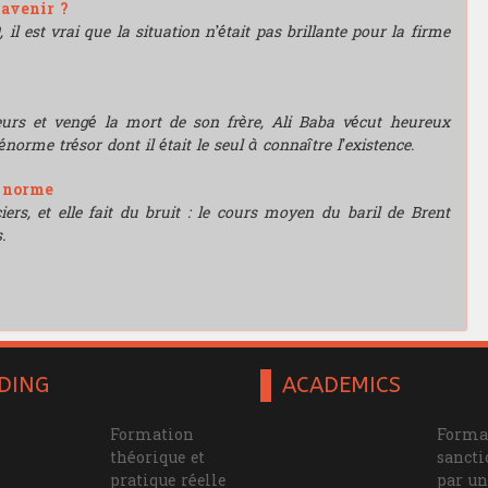
'avenir ?
l est vrai que la situation n’était pas brillante pour la firme
leurs et vengé la mort de son frère, Ali Baba vécut heureux
énorme trésor dont il était le seul à connaître l’existence.
e norme
rs, et elle fait du bruit : le cours moyen du baril de Brent
.
DING
ACADEMICS
Formation
Forma
théorique et
sanct
pratique réelle
par un