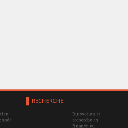
RECHERCHE
tion
Innovation et
ionnée
recherche en
finance, au