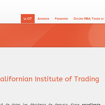
Le CIT
Admission
Programme
Diplôme MBA Trader du
lifornian Institute of Trading
ord de doter les décideurs de demain d'une
excellente