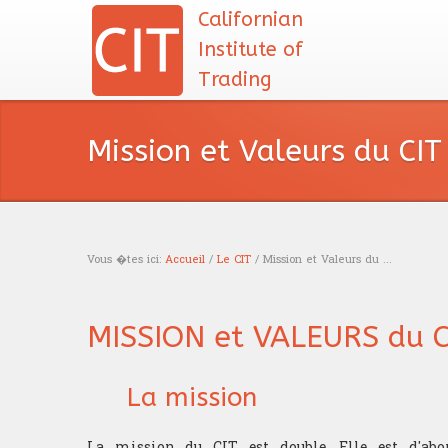
Californian
Institute of
Trading
Mission et Valeurs du CIT
Vous �tes ici:
Accueil
/
Le CIT
/ Mission et Valeurs du ...
Vous êtes ici
MISSION et VALEURS du Ca
La mission
La mission du CIT est double. Elle est d'ab