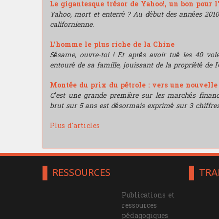
Le gigantesque trésor de Yahoo!, un bon pour l
Yahoo, mort et enterré ? Au début des années 2010, i
californienne.
L'homme le plus riche de la Chine
Sésame, ouvre-toi ! Et après avoir tué les 40 vo
entouré de sa famille, jouissant de la propriété de l’
Montée du prix du pétrole : vers une nouvell
C’est une grande première sur les marchés financie
brut sur 5 ans est désormais exprimé sur 3 chiffres
Plus d'articles
RESSOURCES
TRA
Publications et
ressources
pédagogiques