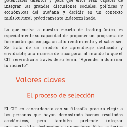
potenciales talentos y para que ellos sean capaces de
Psicología
integrar las grandes discusiones sociales, políticas y
económicas del mañana y decidir en un contexto
multicultural prácticamente indeterminado.
Lo que vuelve a nuestra escuela de trading única, es
especialmente su capacidad de proponer un programa de
formación que conjuga un alto rendimiento y el saber ser.
Se trata de un modelo de aprendizaje destacado y
envidiable, una manera de incorporar al mundo lo que el
CIT reivindica a través de su lema: “Aprender a dominar
lo incierto”.
Valores claves
El proceso de selecciòn
El CIT en concordancia con su filosofía, procura elegir a
las personas que hayan demostrado buenos resultados
académicos, pero también pretende integrar
nuevos perfiles destacados e innovadores. Estos criterios