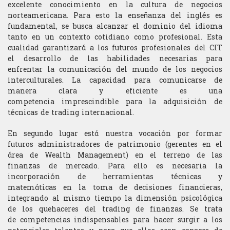
excelente conocimiento en la cultura de negocios
Trading
Economista
norteamericana. Para esto la enseñanza del inglés es
Blog
Validaciòn de conocimientos
Hard finanzas
Geopolítica
Análisis técnico
Test de Inglés
fundamental, se busca alcanzar el dominio del idioma
Estructurador
tanto en un contexto cotidiano como profesional. Esta
Contacto
La orientación del polo
Informática
cualidad garantizará a los futuros profesionales del CIT
Competiciòn y desafíos
Funciones anexas
el desarrollo de las habilidades necesarias para
enfrentar la comunicación del mundo de los negocios
Optimizaciòn del portafolio
Inglés coloquial
Elección de subyacentes
interculturales. La capacidad para comunicarse de
Gerente de portafolio
manera clara y eficiente es una
Trading de alta frecuencia
Inglés financiero
Estrategia de trading
competencia imprescindible para la adquisición de
Quant
técnicas de trading internacional.
Macroeconomía
Gestión de riesgos
Sales
En segundo lugar está nuestra vocación por formar
Matemáticas financieras
Gestión del estrés
futuros administradores de patrimonio (gerentes en el
Trader
área de Wealth Management) en el terreno de las
Matemáticas generales
finanzas de mercado. Para ello es necesaria la
Gestión del portafolio
Trader Ejecutivo
incorporación de herramientas técnicas y
matemáticas en la toma de decisiones financieras,
Microeconomìa
Money management
integrando al mismo tiempo la dimensión psicológica
de los quehaceres del trading de finanzas. Se trata
Programa de análisis de la actualidad para traders
de competencias indispensables para hacer surgir a los