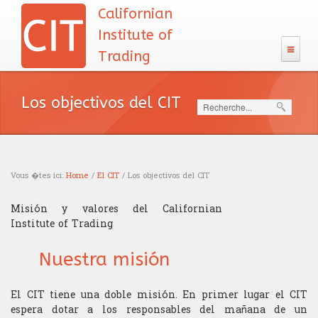
Californian
Institute of
Trading
Contatto
Los objectivos del CIT
Search
El CIT
El equipo docente
Admisión
Vous �tes ici:
Home
/
El CIT
/ Los objectivos del CIT
Filosofîa
Prueba de Lógica
Programa
You are here
Misión y valores del Californian
Objectivos
Calendario
Institute of Trading
Escolaridad
Diploma
Costos del Programa
Entrevista
Nuestra misión
Investigaciòn
Reconocimiento academico
Carrera
Desarrollo
Becas de investigaciòn
Proceso de admisión
La enseñenza
El CIT tiene una doble misión. En primer lugar el CIT
Reconocimiento profesional
Analista financiero
Recursos
espera dotar a los responsables del mañana de un
Financiamientos
Finanzas conductuales
Curso de decodificación
Prueba de càlculo