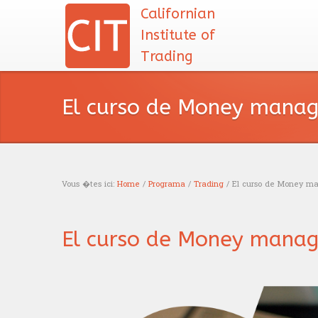
Californian
Institute of
Trading
El curso de Money manag
Vous �tes ici:
Home
/
Programa
/
Trading
/ El curso de Money man
You are here
El curso de Money manag