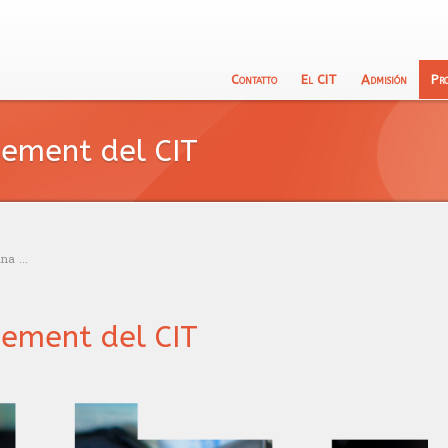
Contatto
El CIT
Admisión
Pr
El equipo docente
Prueba de Ló
Es
ement del CIT
Filosofîa
Calendario
In
Objectivos
Entrevista
La
Proceso de a
Tr
a ...
Prueba de càl
ement del CIT
Test de Inglé