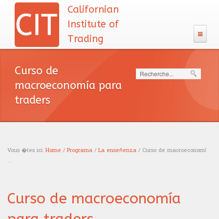
Californian
Institute of
Trading
Contatto
Curso de
Search
macroeconomía para
El CIT
traders
El equipo docente
Admisión
Filosofîa
Prueba de Lógica
Programa
Objectivos
Vous �tes ici:
Home
/
Programa
/
La enseñenza
/ Curso de macroeconomí
Calendario
Escolaridad
...
Diploma
You are here
Costos del Programa
Entrevista
Investigaciòn
Reconocimiento academico
Carrera
Curso de macroeconomía
Desarrollo
Becas de investigaciòn
Proceso de admisión
La enseñenza
Reconocimiento profesional
Analista financiero
Recursos
Financiamientos
Finanzas conductuales
Curso de decodificación
Prueba de càlculo