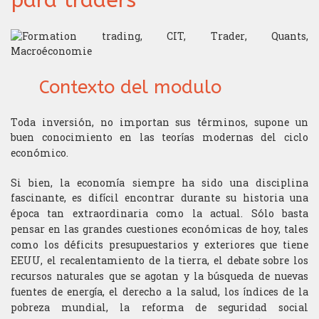
para traders
Trading
Economista
Blog
Validaciòn de conocimientos
Hard finanzas
Geopolítica
Análisis técnico
Test de Inglés
Estructurador
Contacto
La orientación del polo
Informática
Competiciòn y desafíos
Funciones anexas
Contexto del modulo
Optimizaciòn del portafolio
Inglés coloquial
Elección de subyacentes
Gerente de portafolio
Toda inversión, no importan sus términos, supone un
Trading de alta frecuencia
Inglés financiero
Estrategia de trading
buen conocimiento en las teorías
modernas del ciclo
Quant
económico.
Macroeconomía
Gestión de riesgos
Sales
Si bien, la economía siempre ha sido una disciplina
Matemáticas financieras
Gestión del estrés
fascinante, es difícil encontrar
durante su historia una
Trader
época tan extraordinaria como la actual. Sólo basta
pensar en las
grandes cuestiones económicas de hoy, tales
Matemáticas generales
Gestión del portafolio
Trader Ejecutivo
como los déficits presupuestarios y
exteriores que tiene
EEUU, el recalentamiento de la tierra, el debate sobre los
Microeconomìa
Money management
recursos
naturales que se agotan y la búsqueda de nuevas
fuentes de energía, el derecho a la
salud, los índices de la
Programa de análisis de la actualidad para traders
pobreza mundial, la reforma de seguridad social