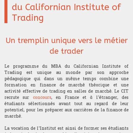
Trading
du Californian Institute of
Economista
Blog
Validaciòn de conocimientos
Hard finanzas
Geopolítica
Análisis técnico
Test de Inglés
Trading
Estructurador
Contacto
La orientación del polo
Informática
Competiciòn y desafíos
Funciones anexas
Un tremplin unique vers le métier
Optimizaciòn del portafolio
Inglés coloquial
Elección de subyacentes
Gerente de portafolio
de trader
Trading de alta frecuencia
Inglés financiero
Estrategia de trading
Quant
Le programme du MBA du Californian Institute of
Macroeconomía
Gestión de riesgos
Trading est unique au monde par son approche
Sales
pédagogique qui dans un même temps combine une
Matemáticas financieras
Gestión del estrés
formation en finance de marché théorique et une
Trader
activité effective de trading en salles de marché. Le CIT
Matemáticas generales
Gestión del portafolio
recrute sur
concours
, en France et à l’étranger, des
Trader Ejecutivo
étudiants sélectionnés avant tout au regard de leur
Microeconomìa
potentiel, pour les préparer aux carrières de la finance de
Money management
marché.
Programa de análisis de la actualidad para traders
La vocation de l’Institut est ainsi de former ses étudiants