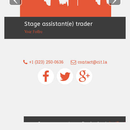
Stage assistant(e) trader
Voir l'offre
+1 (323) 250-0636
contact@cit.la
Devenez un trader confirmé grâce à
Cap'Trading