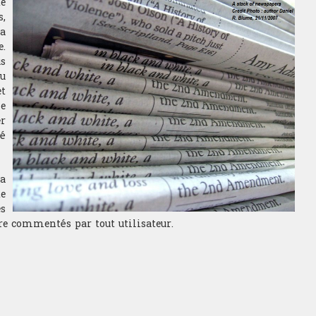
te
,
la
e.
s
du
t
e
r
é
a
te
es
re commentés par tout utilisateur.