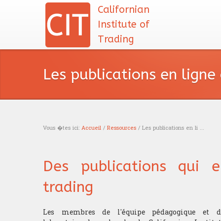
Californian
Institute of
Trading
Les publications en ligne
Vous �tes ici:
Accueil
/
Ressources
/ Les publications en li ...
Vous êtes ici
Des publications qui e
trading
Les membres de l'équipe pédagogique et d