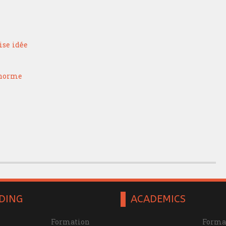
ise idée
 norme
DING
ACADEMICS
Formation
Forma