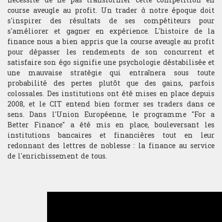
necessité de ne pas transformer cette compétition en
course aveugle au profit. Un trader à notre époque doit
s'inspirer des résultats de ses compétiteurs pour
Analyse technique
s'améliorer et gagner en expérience. L'histoire de la
finance nous a bien appris que la course aveugle au profit
Stratégie du trader
pour dépasser les rendements de son concurrent et
satisfaire son égo signifie une psychologie déstabilisée et
Compétition et challenge au CIT USA
une mauvaise stratégie qui entraînera sous toute
probabilité des pertes plutôt que des gains, parfois
colossales. Des institutions ont été mises en place depuis
2008, et le CIT entend bien former ses traders dans ce
RECHERCHE
sens. Dans l'Union Européenne, le programme "For a
Departement
Better Finance" a été mis en place, bouleversant les
institutions bancaires et financières tout en leur
Hardware & Finance
redonnant des lettres de noblesse : la finance au service
de l'enrichissement de tous.
Finance comportementale
Optimisation de portfolio
Trading HF